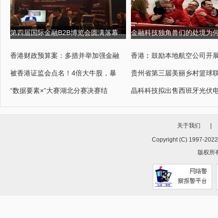
第四届国际金融B2B博览会圆满落幕,USGFX大放异彩 第四届京剧票友大
香港财政预算案：多措并举加强金融
香港︰鼓励本地航空公司开
被香港证监会点名！4倍大牛股，暴
贵州省第三届美丽乡村篮球
“数据要素×”大赛湖北分赛决赛结
晶科科技拟出售西班牙光伏
关于我们
|
Copyright (C) 1997-202
版权所