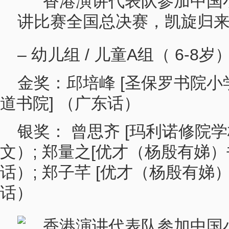
– 幼儿组 / 儿童A组（ 6-8岁
金奖：邱培峰 [圣保罗书院小学
道书院] （广东话）
银奖： 曾思齐 [玛利诺修院学
文）; 郑量之[优才（杨殷有娣）
话）; 郑子芊 [优才（杨殷有娣
话）