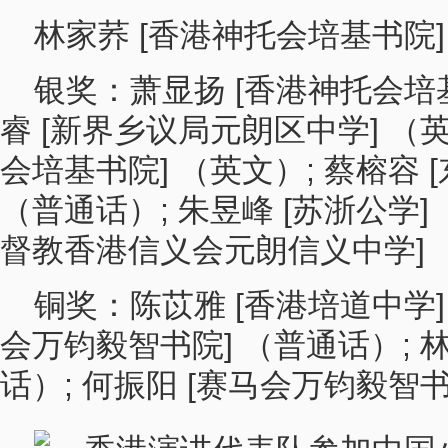
林家荞 [香港神托会培基书院
银奖：萧显扬 [香港神托会培基
睿 [新界乡议局元朗区中学] （英
会培基书院] （英文）; 蔡榕容
（普通话）; 朱昱峰 [苏浙公学]
督教香港信义会元朗信义中学] 
铜奖：陈苡雅 [香港培道中学] 
会万钧毅智书院] （普通话）; 林
话）; 何振阳 [赛马会万钧毅智