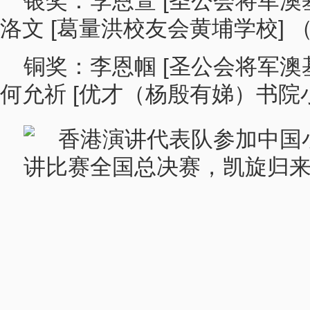
银奖：李恩萱 [圣公会将军澳基
洛文 [葛量洪校友会黄埔学校] 
铜奖：李恩帼 [圣公会将军澳基
何允祈 [优才（杨殷有娣）书院