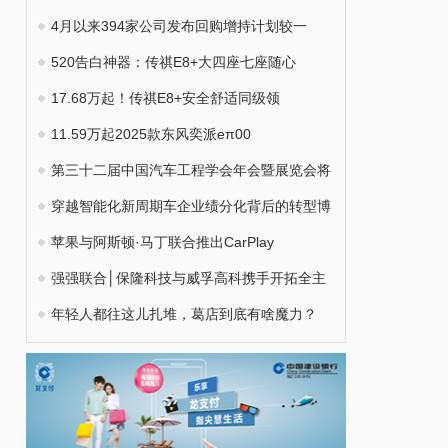
4月以来394家公司发布回购增持计划较一
520告白神器：传祺E8+大四座七座随心
17.68万起！传祺E8+安全舒适同级领
11.59万起2025款东风奕派eπ00
第三十二届中国汽车工程学会年会暨展览会将
穿越智能化新周期车企业绩分化背后的转型博
苹果与阿斯顿·马丁联合推出CarPlay
强强联合│保隆科技与威孚高科携手开拓全主
年轻人都往这儿扎堆，葛店到底有啥魔力？