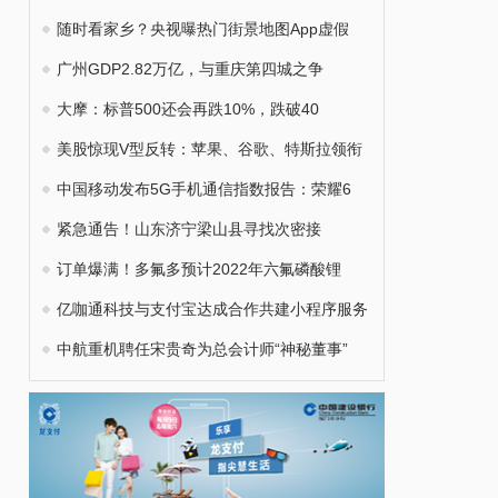
随时看家乡？央视曝热门街景地图App虚假
广州GDP2.82万亿，与重庆第四城之争
大摩：标普500还会再跌10%，跌破40
美股惊现V型反转：苹果、谷歌、特斯拉领衔
中国移动发布5G手机通信指数报告：荣耀6
紧急通告！山东济宁梁山县寻找次密接
订单爆满！多氟多预计2022年六氟磷酸锂
亿咖通科技与支付宝达成合作共建小程序服务
中航重机聘任宋贵奇为总会计师“神秘董事”