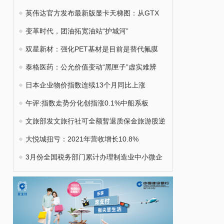
英伟达官方发布最新版显卡天梯图：从GTX
变革时代，团油拓宽油站“护城河”
双星新材：强化PET基材是目前是替代氟膜
泰格医药：公允价值变动“黑匣子”虚实难辨
日本企业物价指数连续13个月同比上涨
午评:指数走势分化创指涨0.1%中船系板
文旅部发文旅行社可全额暂退质保金旅游股逆
大悦城扭亏：2021年营收增长10.8%
3月份全国税务部门累计办理制造业中小微企