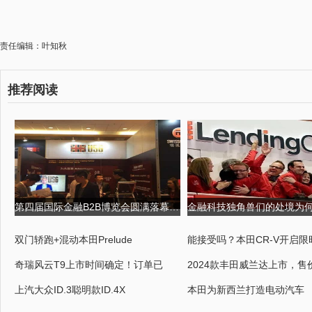
责任编辑：叶知秋
推荐阅读
第四届国际金融B2B博览会圆满落幕,USGFX大放异彩 第四届京剧票友大
双门轿跑+混动本田Prelude
能接受吗？本田CR-V开启限
奇瑞风云T9上市时间确定！订单已
2024款丰田威兰达上市，售
上汽大众ID.3聪明款ID.4X
本田为新西兰打造电动汽车