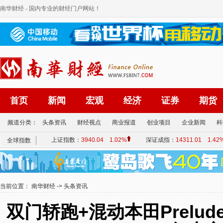
南华财经
- 国内专业的财经门户网站！
首页
新闻
宏观
经济
证券
期货
频道分类：
头条资讯
财经视点
商业报道
创业项目
企业新闻
科
当前位置：
南华财经
->
头条资讯
双门轿跑+混动本田Prelu