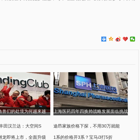
金融科技独角兽们的处境为何越来越尴尬?
上海医药四年四换帅战略发展面临挑战
K丰田汉兰达：大空间S
途昂家族价格下探，不用30万就能
洲龙即将上市，全面升级
1系的价格开3系？宝马i3打5折