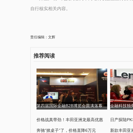
自行核实相关内容。
责任编辑：文辉
推荐阅读
第四届国际金融B2B博览会圆满落幕,USGFX大放异彩 第四届京剧票友大
价格战真带劲！丰田亚洲龙最高优惠
日产探陆P
奔驰“掀桌子”了，价格直降6万元
新款丰田亚