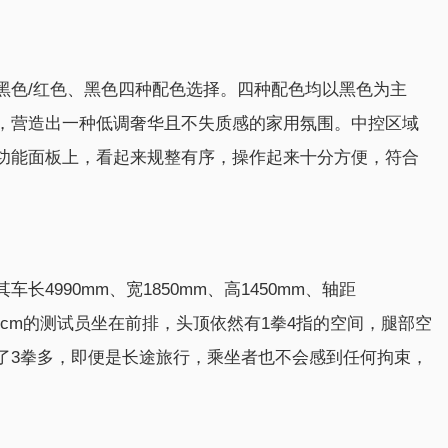
黑色/红色、黑色四种配色选择。四种配色均以黑色为主
，营造出一种低调奢华且不失质感的家用氛围。中控区域
功能面板上，看起来规整有序，操作起来十分方便，符合
4990mm、宽1850mm、高1450mm、轴距
80cm的测试员坐在前排，头顶依然有1拳4指的空间，腿部空
了3拳多，即便是长途旅行，乘坐者也不会感到任何拘束，