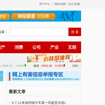
用户中心
|
网站地图
|
加入收藏
检索：
房产
消费
公司
产业
互联
最新文章
6.7-11来福州端午车展一同鉴赏乐道L