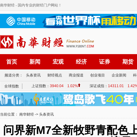
南华财经
- 国内专业的财经门户网站！
首页
新闻
宏观
经济
证券
期货
频道分类：
头条资讯
财经视点
商业报道
创业项目
企业新闻
科
当前位置：
南华财经
->
头条资讯
问界新M7全新牧野青配色