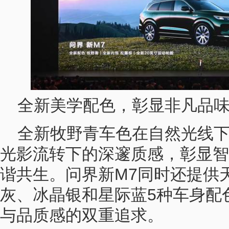
全新美学配色，彰显非凡品
全新牧野青车色在自然光线
光影流转下的深邃质感，彰显智
谐共生。问界新M7同时还提供
灰、冰晶银和星际蓝5种车身配
与品质感的双重追求。