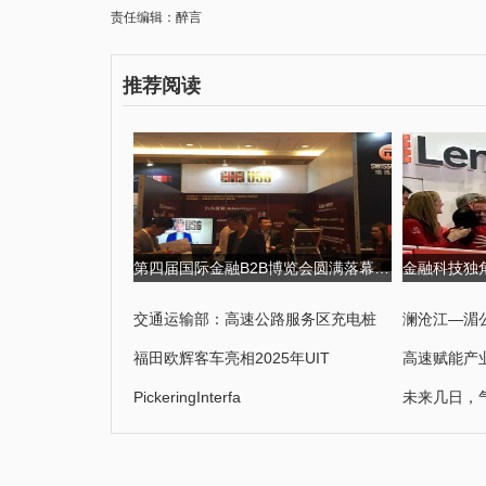
责任编辑：醉言
推荐阅读
第四届国际金融B2B博览会圆满落幕,USGFX大放异彩 第四届京剧票友大
交通运输部：高速公路服务区充电桩
澜沧江—湄
福田欧辉客车亮相2025年UIT
高速赋能产
PickeringInterfa
未来几日，