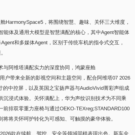
舱HarmonySpace5，将围绕智慧、趣味、关怀三大维度，
t智能体及通用大模型是智慧满配的核心，其中Agent智能体
、百科Agent和多媒体Agent，区别于传统车机的指令式交互，
懂。
术与阿维塔满配实力的深度协同，鸿蒙座舱
，为用户带来全新的影视空间和主题空间，配合阿维塔07 2026
寸的中控屏，以及英国之宝扬声器与AudioVivid菁彩声组成
供沉浸式体验。关怀满配上，华为声纹识别技术为不同乘
零重力座椅与通过OEKO-TEXreg;STANDARD100
则将将关怀呵护转化为可感知、可触摸的豪华体验。
 2026款在续航、驾控、安全等领域同样表现出色。新车全