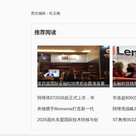
责任编辑：杜玉梅
推荐阅读
第四届国际金融B2B博览会圆满落幕,USGFX大放异彩 第四届京剧票友大
阿维塔072026款正式上市，华
市值超80
奔驰携手Momenta打造新一代
阿维塔战略2
2025面向东盟国际技术转移与创
ST奥维002