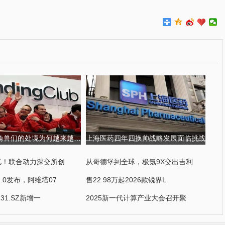
金融科技独角兽们的处境为何越来越尴尬?
上海医药四年四换帅战略发展面临挑战
0亿！联合动力深交所创
从哥德堡到全球，极氪9X交出吉利
.0发布，阿维塔07
售22.98万起2026款锐界L
231.SZ新增一
2025新一代计算产业大会召开聚