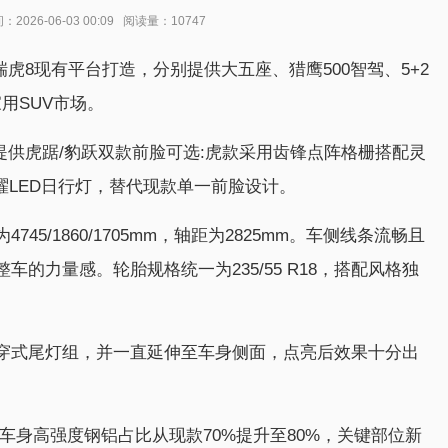
26-06-03 00:09 阅读量：10747
基于瑞虎8现有平台打造，分别提供大五座、猎鹰500智驾、5+2
用SUV市场。
，提供虎踞/豹跃双款前脸可选:虎款采用齿锋点阵格栅搭配灵
曜LED日行灯，替代现款单一前脸设计。
5/1860/1705mm，轴距为2825mm。车侧线条流畅且
的力量感。轮胎规格统一为235/55 R18，搭配风格独
穿式尾灯组，并一直延伸至车身侧面，点亮后效果十分出
白车身高强度钢铝占比从现款70%提升至80%，关键部位新