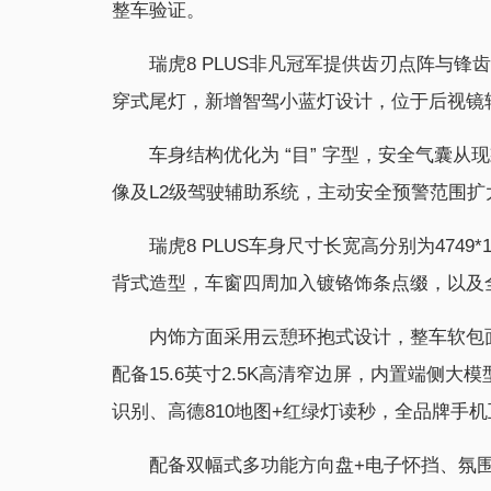
整车验证。
瑞虎8 PLUS非凡冠军提供齿刃点阵与
穿式尾灯，新增智驾小蓝灯设计，位于后视镜
车身结构优化为 “目” 字型，安全气囊从
像及L2级驾驶辅助系统，主动安全预警范围扩
瑞虎8 PLUS车身尺寸长宽高分别为4749*
背式造型，车窗四周加入镀铬饰条点缀，以及
内饰方面采用云憩环抱式设计，整车软包面
配备15.6英寸2.5K高清窄边屏，内置端侧大
识别、高德810地图+红绿灯读秒，全品牌手
配备双幅式多功能方向盘+电子怀挡、氛围