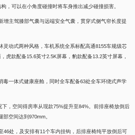
n车身结构，可以在小角度碰撞时将车身推出减少碰撞损害。
，新增主驾膝部气囊与远端安全气囊，贯穿式侧气帘长度提
灵动式两种风格，车机系统全系标配高通8155车规级芯
款配备15.6英寸2.5K屏幕，豹款配备13.2英寸屏幕，
消毒一体式健康座舱，同时全车配备63处全车环绕式声学
况下，空间得房率从现款75%提升至84%。前排座椅放倒后
部空间达到970mm。
至46处，及安排有11个车内挂钩，后排座椅纯平放倒后可