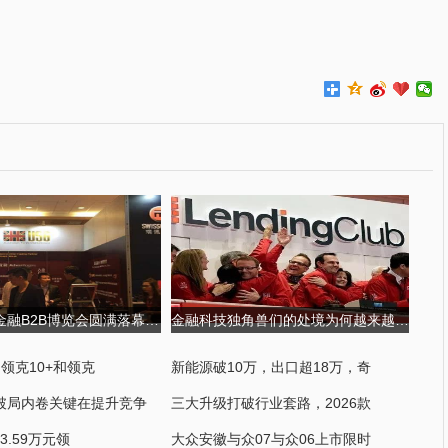
第四届国际金融B2B博览会圆满落幕,USGFX大放异彩 第四届京剧票友大
金融科技独角兽们的处境为何越来越尴尬?
起领克10+和领克
新能源破10万，出口超18万，奇
破局内卷关键在提升竞争
三大升级打破行业套路，2026款
23.59万元领
大众安徽与众07与众06上市限时