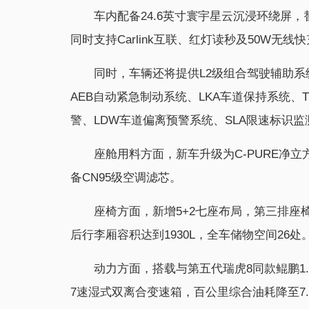
车内配备24.6英寸寰宇星云沉浸环绕屏，
同时支持Carlink互联、红灯读秒及50W无线
同时，车辆还将提供L2级组合驾驶辅助系统
AEB自动紧急制动系统、LKA车道保持系统、
警、LDW车道偏离预警系统、SLA限速标识
座舱用料方面，新车升级为C-PURE净立
备CN95级空调滤芯。
座椅方面，新增5+2七座布局，第三排座
后行李厢容积达到1930L，全车储物空间26处
动力方面，搭载与第五代瑞虎8同款鲲鹏1.6
7速湿式双离合变速箱，百公里综合油耗降至7.2L