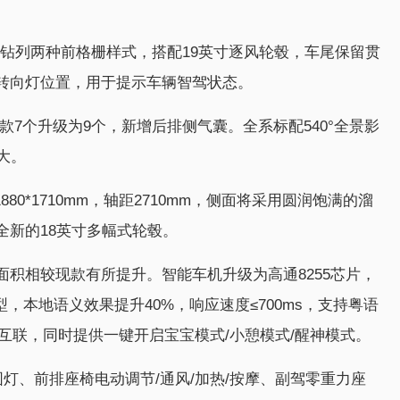
锋齿钻列两种前格栅样式，搭配19英寸逐风轮毂，车尾保留贯
转向灯位置，用于提示车辆智驾状态。
现款7个升级为9个，新增后排侧气囊。全系标配540°全景影
大。
1880*1710mm，轴距2710mm，侧面将采用圆润饱满的溜
全新的18英寸多幅式轮毂。
积相较现款有所提升。智能车机升级为高通8255芯片，
模型，本地语义效果提升40%，响应速度≤700ms，支持粤语
机互联，同时提供一键开启宝宝模式/小憩模式/醒神模式。
灯、前排座椅电动调节/通风/加热/按摩、副驾零重力座