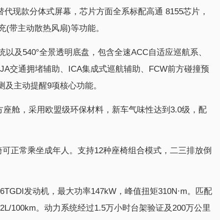
替代现款分体式屏幕，芯片方面全系标配高通 8155芯片，
快充(带主动散热风扇)等功能。
以及540°全景透明底盘，包含全速ACC自适应巡航系、
TJA交通拥堵辅助、ICA集成式巡航辅助、FCW前方碰撞预
监测及主动提醒9项核心功能。
方座舱，采用欧盟级环保材料，新车气味性达到3.0级，配
椅可正常乘坐成年人。支持12种座椅组合模式，二三排放倒
。
TGDI发动机，最大功率147kW，峰值扭矩310N·m。匹配
/100km。动力系统经过1.5万小时台架验证及200万公里