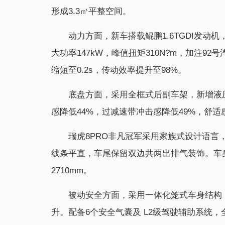
形成3.3㎡平整空间。
动力方面，新车搭载鲲鹏1.6TGDI发动机
大功率147kW，峰值扭矩310N?m，加注9
缩短至0.2s，传动效率提升至98%。
底盘方面，采用全框式后副车架，新增液
感降低44%，过减速带冲击感降低49%，舒适
瑞虎8PRO非凡冠军采用家族式设计语言
线条平直，车尾保留双边共两出排气装饰。车身尺寸
2710mm。
被动安全方面，采用一体化笼式车身结构
升。配备6个安全气囊及 L2级驾驶辅助系统，