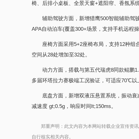
椅、后排小桌板、全景天窗+遮阳帘、香氛系
辅助驾驶方面，新增猎鹰500智能辅助驾驶
APA自动泊车(覆盖300+场景，支持手机远程
座椅方面采用5+2座椅布局，支持12种组合
空间从28处增加至32处。
动力方面，搭载与第五代瑞虎8同款鲲鹏1.6
多届环塔拉力赛极端工况验证，可适应70℃
底盘方面，新增双液压悬置系统，振动衰减
减速度 gt;0.5g，响应时间lt;150ms。
郑重声明：此文内容为本网站转载企业宣传资讯
自行核实相关内容。