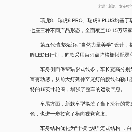
来源：新浪 发布时间：20
瑞虎8、瑞虎8 PRO、瑞虎8 PLUS均
七座三种不同产品形态，全面覆盖10-15万级家
第五代瑞虎8延续 “自然力量美学” 设计
眸LED日行灯，豹款采用齿刃点阵格栅搭配灵
车身侧面保留猎影式线条，车长宽高分别为474
富有动感，从前大灯延伸至尾灯的腰线勾勒出整车
特的18英寸轮圈，增强了整车的运动气息。
车尾方面，新款车型换装了当下流行的贯
色，也进一步拉宽了横向视觉宽度。
车身结构优化为“十横七纵” 笼式结构 ，