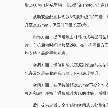
增1500MPa热成型钢，首次配备shotgu
被动安全配置从现款6气囊升级为8气囊
升至2012mm，保压时间延长至6秒。
内饰方面，提供晨曦山林环抱式与星河丛林
片，车机启动时间缩短至2秒。在车机屏幕方面，虎
均支持全品牌手机互联。
空调方面，增价弥散式高原制氧舱与抗菌
包裹及双层夹胶静音玻璃，NVH表现提升。
空间方面，在保持轴距2825mm不变的情
可以和后排座椅连通形成沙发床的体验。后排腿
后排提供桌板，全车储物空间从38处增加