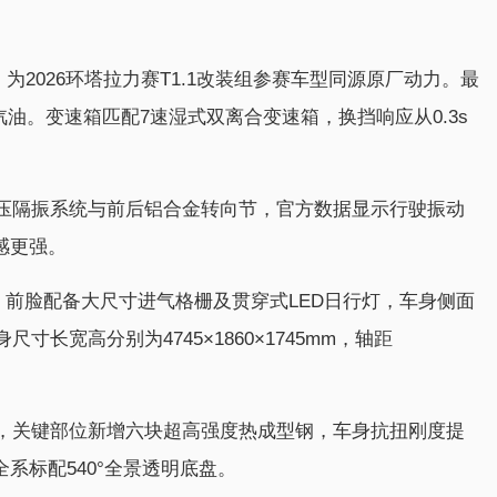
，为2026环塔拉力赛T1.1改装组参赛车型同源原厂动力。最
2号汽油。变速箱匹配7速湿式双离合变速箱，换挡响应从0.3s
压隔振系统与前后铝合金转向节，官方数据显示行驶振动
感更强。
，前脸配备大尺寸进气格栅及贯穿式LED日行灯，车身侧面
长宽高分别为4745×1860×1745mm，轴距
，关键部位新增六块超高强度热成型钢，车身抗扭刚度提
全系标配540°全景透明底盘。