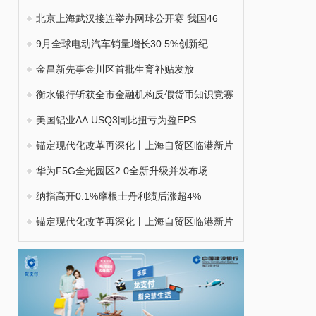
北京上海武汉接连举办网球公开赛 我国46
9月全球电动汽车销量增长30.5%创新纪
金昌新先事金川区首批生育补贴发放
衡水银行斩获全市金融机构反假货币知识竞赛
美国铝业AA.USQ3同比扭亏为盈EPS
锚定现代化改革再深化丨上海自贸区临港新片
华为F5G全光园区2.0全新升级并发布场
纳指高开0.1%摩根士丹利绩后涨超4%
锚定现代化改革再深化丨上海自贸区临港新片