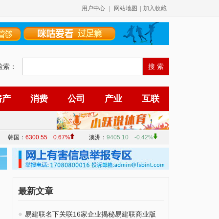
用户中心
|
网站地图
|
加入收藏
检索：
房产
消费
公司
产业
互联
最新文章
易建联名下关联16家企业揭秘易建联商业版