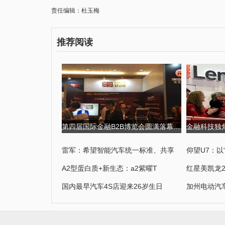
责任编辑：杜玉梅
推荐阅读
第四届国际金融B2B博览会圆满落幕,USGFX大放异彩 第四届京剧票友大
雷军：希望智能汽车统一标准、共享
仰望U7：以
A2型蛋白质+新生态：a2紫曜T
红星美凯龙2
国内最早汽车4S店迎来26岁生日
加州电动汽