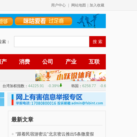
用户中心
|
网站地图
|
加入收藏
检索：
房产
消费
公司
产业
互联
最新文章
“跟着民宿游密云”北京密云推出5条微度假