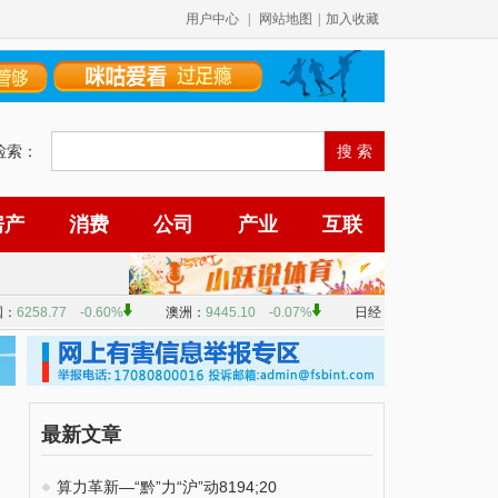
用户中心
|
网站地图
|
加入收藏
检索：
房产
消费
公司
产业
互联
最新文章
算力革新—“黔”力“沪”动8194;20