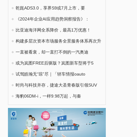
乾崑ADS3.0，享界S9或7月上市，要
《2024年企业AI应用趋势洞察报告》：
比亚迪海洋网全系降价，最高1万优惠！
构建多层次资本市场服务全景服务体系再次升
一直被看衰，却一直打不倒的一汽奥迪
或为岚图FREE后驱版？岚图新车型将于5
试驾皓瀚无“琼”尽｜「轿车情报oauto
时尚与科技并存，捷途大圣青春版引领SUV
海豹06DM-i，一样9.98万起，与秦