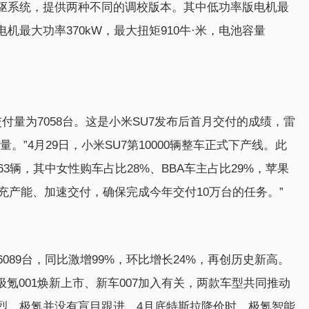
驱系统，提供两种不同的调校版本。其中低功率版电机最
电机最大功率370kW，最大扭矩910牛·米，电池容量
付量为7058台。这是小米SU7发布后首月交付的成绩，雷
”4月29日，小米SU7第10000辆整车正式下产线。此
063辆，其中女性购车占比28%、BBA车主占比29%，苹果
扩充产能、加速交付，确保完成今年交付10万台的任务。”
089台，同比激增99%，环比增长24%，再创历史新高。
极氪001焕新上市、新车007加入有关，两款车型共同推动
烈，极氪并没有盲目跟进。4月底特斯拉降价时，极氪智能