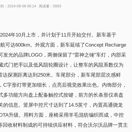
024-08-06 06:14 阅读量：5665
2024年10月上市，并计划于11月开始交付。新车基于
达600km。外观方面，新车延续了Concept Recharge
发光的品牌LOGO，两侧保留了“雷神之锤”车灯，内部采
藏式门把手以及低风阻轮圈设计，让整车的风阻系数仅为
光雷达探测距离达到250米。车尾部分，新车尾部层次感鲜
，C字形灯带更加细长，点亮后视觉效果出色。内饰部分，
式多功能方向盘上配备触控式按键，前方的长条形仪表盘
的信息。竖屏中控尺寸达到了14.5英寸，内置高通骁龙
持OTA升级。用料方面，座椅采用羊毛混纺编织而成，中控
脂等回收材料制成的可持续供应材料，符合沃尔沃品牌一贯主