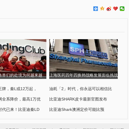
金融科技独角兽们的处境为何越来越尴尬?
上海医药四年四换帅战略发展面临挑战
王牌，秦L或12万起，
油耗「2」时代，你永远可以相信比
网全系降价，最高1万优
比亚迪SHARK皮卡最新官图发布
时代已来！比亚迪秦LD
比亚迪Shark澳洲定价可能比预