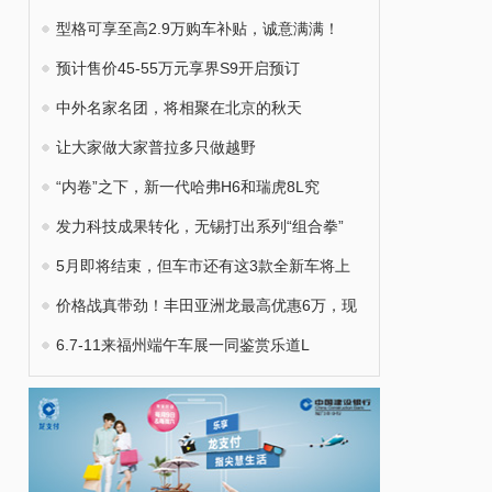
型格可享至高2.9万购车补贴，诚意满满！
预计售价45-55万元享界S9开启预订
中外名家名团，将相聚在北京的秋天
让大家做大家普拉多只做越野
“内卷”之下，新一代哈弗H6和瑞虎8L究
发力科技成果转化，无锡打出系列“组合拳”
5月即将结束，但车市还有这3款全新车将上
价格战真带劲！丰田亚洲龙最高优惠6万，现
6.7-11来福州端午车展一同鉴赏乐道L