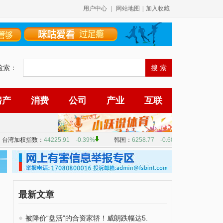
用户中心
|
网站地图
|
加入收藏
检索：
房产
消费
公司
产业
互联
最新文章
被降价“盘活”的合资家轿！威朗跌幅达5.