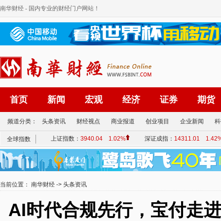
南华财经
- 国内专业的财经门户网站！
首页
新闻
宏观
经济
证券
期货
频道分类：
头条资讯
财经视点
商业报道
创业项目
企业新闻
科
当前位置：
南华财经
->
头条资讯
AI时代合规先行，宝付走