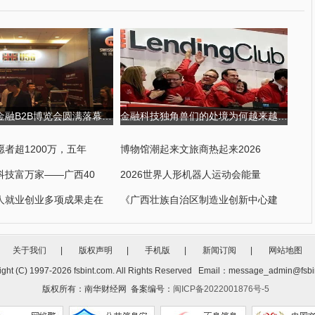
第四届国际金融B2B博览会圆满落幕,USGFX大放异彩 第四届京剧票友大
金融科技独角兽们的处境为何越来越尴尬?
者超1200万，五年
博物馆潮起来文旅商热起来2026
科技富万家——广西40
2026世界人形机器人运动会能量
人就业创业多项成果走在
《广西壮族自治区制造业创新中心建
关于我们
|
版权声明
|
手机版
|
新闻订阅
|
网站地图
ght (C) 1997-
2026 fsbint.com. All Rights Reserved Email：message_admin@fsbi
版权所有：南华财经网 备案编号：
闽ICP备2022001876号-5