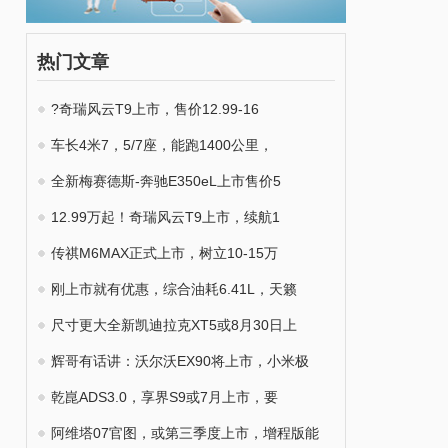
热门文章
?奇瑞风云T9上市，售价12.99-16
车长4米7，5/7座，能跑1400公里，
全新梅赛德斯-奔驰E350eL上市售价5
12.99万起！奇瑞风云T9上市，续航1
传祺M6MAX正式上市，树立10-15万
刚上市就有优惠，综合油耗6.41L，天籁
尺寸更大全新凯迪拉克XT5或8月30日上
辉哥有话讲：沃尔沃EX90将上市，小米极
乾崑ADS3.0，享界S9或7月上市，要
阿维塔07官图，或第三季度上市，增程版能