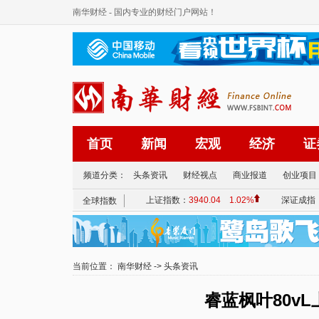
南华财经
- 国内专业的财经门户网站！
首页
新闻
宏观
经济
证
频道分类：
头条资讯
财经视点
商业报道
创业项目
当前位置：
南华财经
->
头条资讯
睿蓝枫叶80vL上