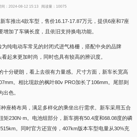
024-08-12 15:13 阅读量：10075
车推出4款车型，售价16.17-17.87万元，提供6座和7座
，主要增加了车辆长度，且依旧支持换电功能。
前脸为纯电动车常见的封闭式进气格栅，搭配中央的品牌
车头看起来更加时尚，同时也具有较高的辨识度。
刻画的十分硬朗，看上去很有力量感。尺寸方面，新车长宽高
2807mm。相比现款的枫叶80v PRO加长了106mm。尾部则
为出色。
+3两种座椅布局，满足多样化的乘坐出行需求。新车采用五合
230N·m。电池组部分，新车拥有50.4度和68.08度的磷
515km。同时官方还宣传，407km版本车型电量从30%充