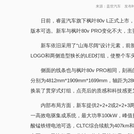
来源：盖世汽车 发布时间：2
日前，睿蓝汽车旗下枫叶80v L正式上市，新
版本可选。新车与枫叶80v PRO变化不大
新车依旧采用了“山海尽阔”设计元素，
LOGO和两侧造型狭长的LED灯组，使整个
侧面的线条也与枫叶80v PRO相同，
分别为4812mm*1909mm*1699mm，轴距为
换装了贯穿式灯组，点亮后的质感和科技感更
内部布局方面，新车提供2+2+2或2+2
一高效电驱集成系统，最大功率100kW，峰值扭矩
酸锰铁锂电池可选，CLTC综合续航为407km和